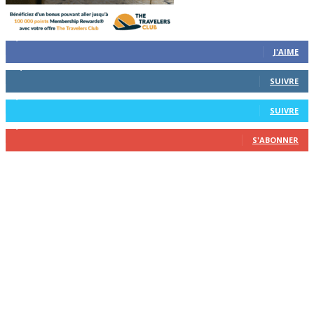
8,743
Followers
J'AIME
12,730
Followers
SUIVRE
6,458
Followers
SUIVRE
2,209
Abonnés
S'ABONNER