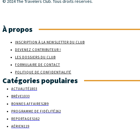
© 2024 The Travelers Club. Tous droits réservés.
À propos
INSCRIPTION À LA NEWSLETTER DU CLUB
DEVENEZ CONTRIBUTEUR !
LES DOSSIERS DU CLUB
FORMULAIRE DE CONTACT
POLITIQUE DE CONFIDENTIALITÉ
Catégories populaires
ACTUALITÉ
1803
BRÈVE
1033
BONNES AFFAIRES
289
PROGRAMME DE FIDÉLITÉ
262
REPORTAGES
162
AÉRIEN
119