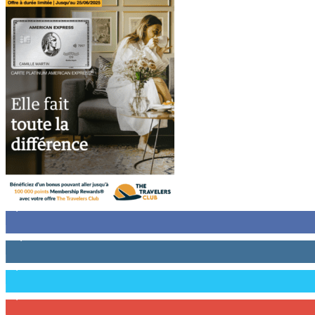
8,743
Followers
12,730
Followers
6,458
Followers
2,209
Abonnés