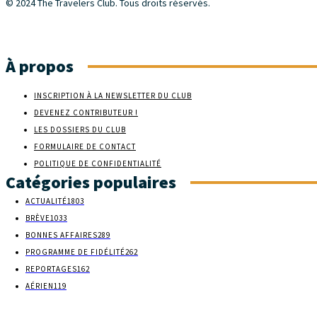
© 2024 The Travelers Club. Tous droits réservés.
À propos
INSCRIPTION À LA NEWSLETTER DU CLUB
DEVENEZ CONTRIBUTEUR !
LES DOSSIERS DU CLUB
FORMULAIRE DE CONTACT
POLITIQUE DE CONFIDENTIALITÉ
Catégories populaires
ACTUALITÉ
1803
BRÈVE
1033
BONNES AFFAIRES
289
PROGRAMME DE FIDÉLITÉ
262
REPORTAGES
162
AÉRIEN
119