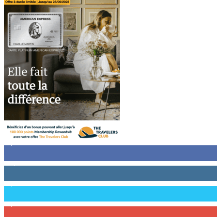
8,743
Followers
12,730
Followers
6,458
Followers
2,209
Abonnés