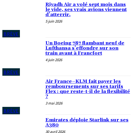
Riyadh Air a volé sept mois dans
le vide, ses vrais avions viennent
d’atterrir.
5 juin 2026
BRÈVE
Un Boeing 787 flambant neuf de
Lufthansa s’effondre sur son
train avant à Francfort
4 juin 2026
BRÈVE
Air France–KLM fait payer les
remboursements sur ses tarifs
Flex : que reste-t-il de la flexibilité
?
3 mai 2026
BRÈVE
Emirates déploie Starlink sur ses
A380
30 avril 2026