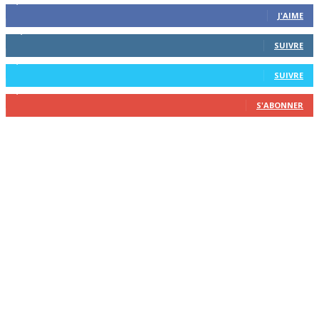
8,743
Followers
J'AIME
12,730
Followers
SUIVRE
6,458
Followers
SUIVRE
2,209
Abonnés
S'ABONNER