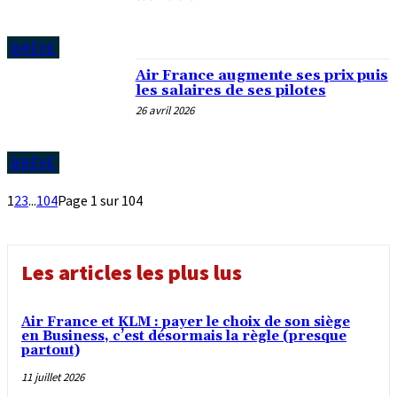
BRÈVE
Air France augmente ses prix puis
les salaires de ses pilotes
26 avril 2026
BRÈVE
1
2
3
...
104
Page 1 sur 104
Les articles les plus lus
Air France et KLM : payer le choix de son siège
en Business, c’est désormais la règle (presque
partout)
11 juillet 2026