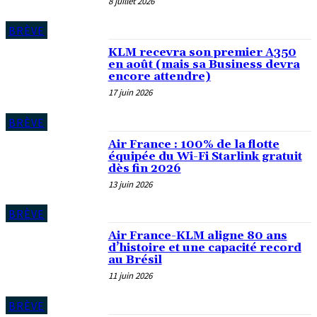
8 juillet 2026
BRÈVE
KLM recevra son premier A350
en août (mais sa Business devra
encore attendre)
17 juin 2026
BRÈVE
Air France : 100% de la flotte
équipée du Wi-Fi Starlink gratuit
dès fin 2026
13 juin 2026
BRÈVE
Air France-KLM aligne 80 ans
d’histoire et une capacité record
au Brésil
11 juin 2026
BRÈVE